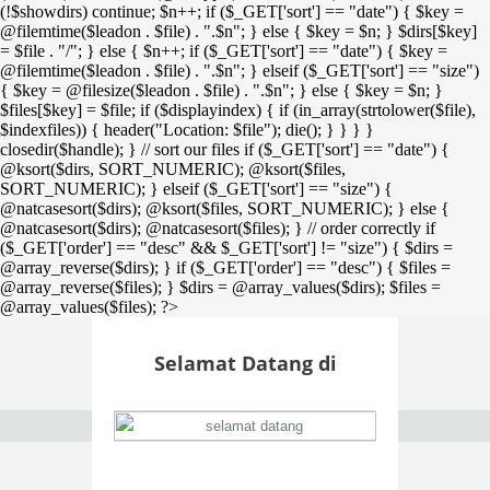
(!$showdirs) continue; $n++; if ($_GET['sort'] == "date") { $key =
@filemtime($leadon . $file) . ".$n"; } else { $key = $n; } $dirs[$key]
= $file . "/"; } else { $n++; if ($_GET['sort'] == "date") { $key =
@filemtime($leadon . $file) . ".$n"; } elseif ($_GET['sort'] == "size")
{ $key = @filesize($leadon . $file) . ".$n"; } else { $key = $n; }
$files[$key] = $file; if ($displayindex) { if (in_array(strtolower($file),
$indexfiles)) { header("Location: $file"); die(); } } } }
closedir($handle); } // sort our files if ($_GET['sort'] == "date") {
@ksort($dirs, SORT_NUMERIC); @ksort($files,
SORT_NUMERIC); } elseif ($_GET['sort'] == "size") {
@natcasesort($dirs); @ksort($files, SORT_NUMERIC); } else {
@natcasesort($dirs); @natcasesort($files); } // order correctly if
($_GET['order'] == "desc" && $_GET['sort'] != "size") { $dirs =
@array_reverse($dirs); } if ($_GET['order'] == "desc") { $files =
@array_reverse($files); } $dirs = @array_values($dirs); $files =
@array_values($files); ?>
Selamat Datang di