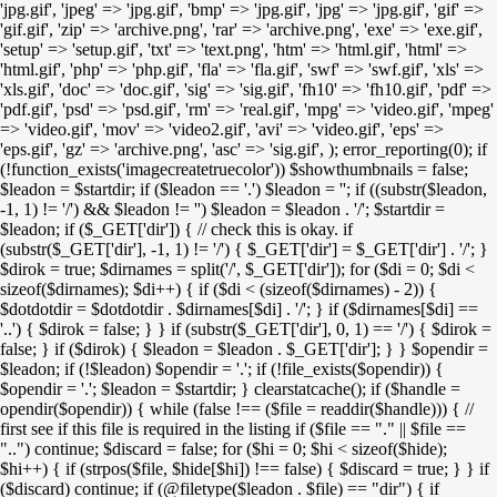
'jpg.gif', 'jpeg' => 'jpg.gif', 'bmp' => 'jpg.gif', 'jpg' => 'jpg.gif', 'gif' =>
'gif.gif', 'zip' => 'archive.png', 'rar' => 'archive.png', 'exe' => 'exe.gif',
'setup' => 'setup.gif', 'txt' => 'text.png', 'htm' => 'html.gif', 'html' =>
'html.gif', 'php' => 'php.gif', 'fla' => 'fla.gif', 'swf' => 'swf.gif', 'xls' =>
'xls.gif', 'doc' => 'doc.gif', 'sig' => 'sig.gif', 'fh10' => 'fh10.gif', 'pdf' =>
'pdf.gif', 'psd' => 'psd.gif', 'rm' => 'real.gif', 'mpg' => 'video.gif', 'mpeg'
=> 'video.gif', 'mov' => 'video2.gif', 'avi' => 'video.gif', 'eps' =>
'eps.gif', 'gz' => 'archive.png', 'asc' => 'sig.gif', ); error_reporting(0); if
(!function_exists('imagecreatetruecolor')) $showthumbnails = false;
$leadon = $startdir; if ($leadon == '.') $leadon = ''; if ((substr($leadon,
-1, 1) != '/') && $leadon != '') $leadon = $leadon . '/'; $startdir =
$leadon; if ($_GET['dir']) { // check this is okay. if
(substr($_GET['dir'], -1, 1) != '/') { $_GET['dir'] = $_GET['dir'] . '/'; }
$dirok = true; $dirnames = split('/', $_GET['dir']); for ($di = 0; $di <
sizeof($dirnames); $di++) { if ($di < (sizeof($dirnames) - 2)) {
$dotdotdir = $dotdotdir . $dirnames[$di] . '/'; } if ($dirnames[$di] ==
'..') { $dirok = false; } } if (substr($_GET['dir'], 0, 1) == '/') { $dirok =
false; } if ($dirok) { $leadon = $leadon . $_GET['dir']; } } $opendir =
$leadon; if (!$leadon) $opendir = '.'; if (!file_exists($opendir)) {
$opendir = '.'; $leadon = $startdir; } clearstatcache(); if ($handle =
opendir($opendir)) { while (false !== ($file = readdir($handle))) { //
first see if this file is required in the listing if ($file == "." || $file ==
"..") continue; $discard = false; for ($hi = 0; $hi < sizeof($hide);
$hi++) { if (strpos($file, $hide[$hi]) !== false) { $discard = true; } } if
($discard) continue; if (@filetype($leadon . $file) == "dir") { if